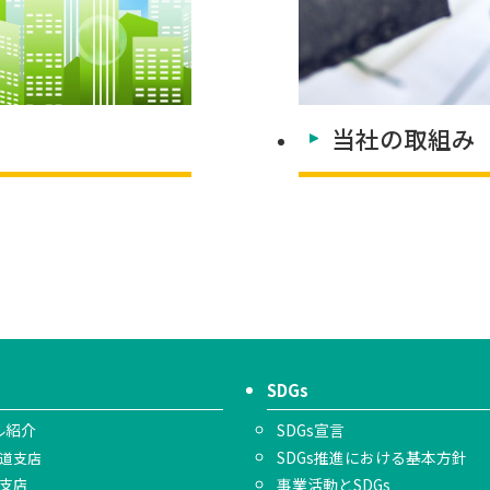
当社の取組み
SDGs
ル紹介
SDGs宣言
SDGs推進における基本方針
道支店
支店
事業活動とSDGs