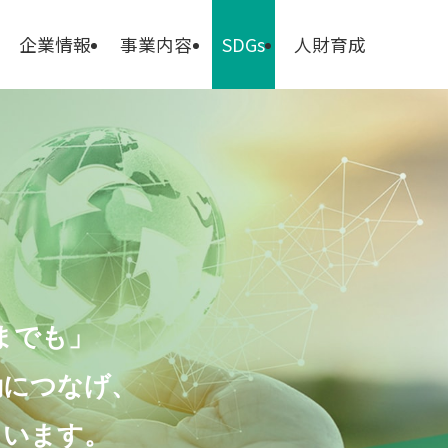
企業情報
事業内容
SDGs
人財育成
までも」
動につなげ、
ています。