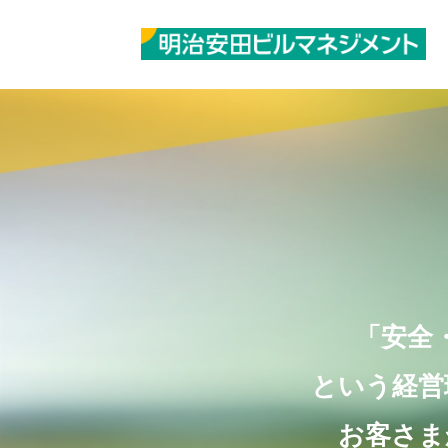
「安全
という経営
お客さま