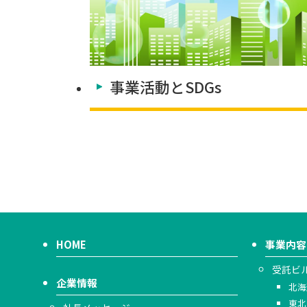
事業活動とSDGs
HOME
事業内容
受託ビ
企業情報
北海
東北