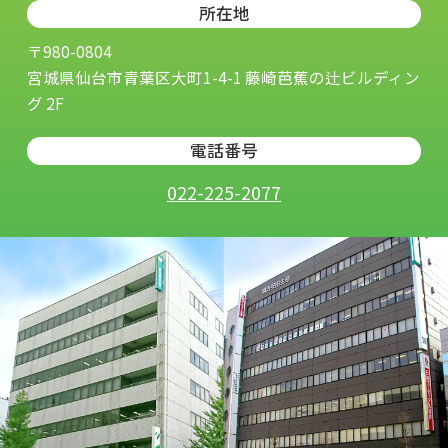
所在地
〒980-0804
宮城県仙台市青葉区大町1-4-1 藤崎芭蕉の辻ビルディン
グ 2F
電話番号
022-225-2077