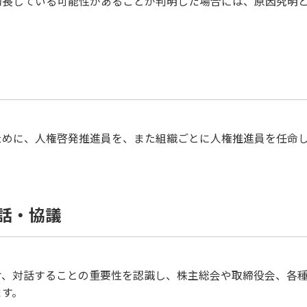
助長している可能性があることが判明した場合には、原因究明
ために、人権啓発推進員を、また組織ごとに人権推進員を任命
対話・協議
け、対話することの重要性を認識し、株主総会や取締役会、各
ます。