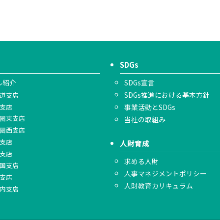
SDGs
ル紹介
SDGs宣言
SDGs推進における基本方針
道支店
支店
事業活動とSDGs
圏東支店
当社の取組み
圏西支店
支店
人財育成
支店
求める人財
国支店
人事マネジメントポリシー
支店
人財教育カリキュラム
内支店